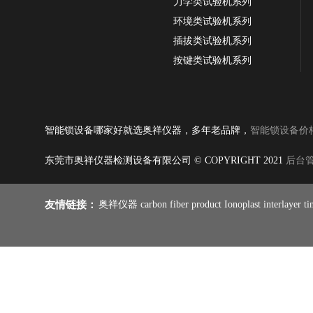
力学类试验机系列
环境类试验机系列
OX-3816挂锁寿命试验机，指纹挂锁测试机
插拔类试验机系列
按键类试验机系列
振动类试验机系列
纸品类试验机系列
耐磨类试验机系列
智能锁设备哪家好就选奥祥仪器，多年老品牌，
智能锁设备价
皮革类试验机系列
跌落类试验机系列
东莞市奥祥仪器检测设备有限公司 © COPYRIGHT 2021
后台
线材类试验机系列
燃烧类试验机系列
友情链接：
奥祥仪器
carbon fiber product
Ionoplast interlayer
ti
雨伞类试验机系列
铰链合页试验系列
OX-3817欧标锁具耐用度试验机，智能锁寿
命试验机
手机类试验机系列
笔记本和鼠标系列
冲击类试验机系列