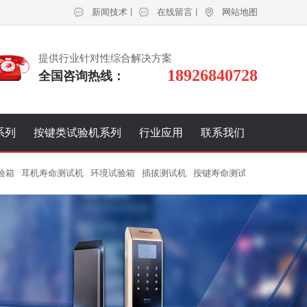
新闻技术
在线留言
网站地图
丨
丨
提供行业针对性综合解决方案
18926840728
全国咨询热线：
系列
按键类试验机系列
行业应用
联系我们
智能锁行业
验箱
耳机寿命测试机
环境试验箱
插拔测试机
按键寿命测试机
振动台
纸
电线电缆行业
电子行业
纺织品行业