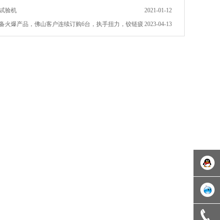
试验机
2021-01-12
备火爆产品，佛山客户连续订购6台，执手扭力，铰链疲
2023-04-13
测试机全套
奥祥仪
器
东莞市