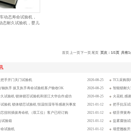
婴儿车动态寿命试验机，
动态耐久试验机，婴儿
首页
上一页
下一页
尾页
页次：1/1页 共有
讯
拉把手开门关门试验机
2020-08-25
TCL采购
方轴执手 拔叉执手寿命试验机客户验收OK
2020-08-25
智能锁耐久
耐久试验机 锁体锁芯试验机和浙江大华合作成功
2020-08-25
火花机 感
试验机 锁体锁芯试验机 恒温恒湿等等感谢兴事发
2021-01-12
把手抗压试
锁芯扭转插拔寿命机 （双工位）客户已经订购
2021-01-12
锁舌弹簧寿
击试验箱
2021-01-12
盐雾腐蚀试验
寿命试验机
2021-01-12
墙壁翘板开