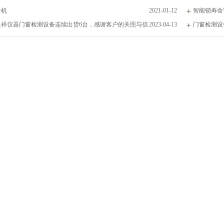
力机
2021-01-12
智能锁寿命
奥祥仪器门窗检测设备连续出货6台，感谢客户的关照与信
2023-04-13
门窗检测设
劳测试，合页