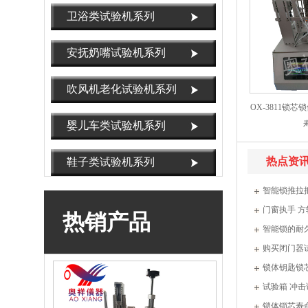
命试验机
卫浴类试验机系列
安抚奶嘴试验机系列
吹风机老化试验机系列
OX-3811锁
婴儿车类试验机系列
热点资
鞋子类试验机系列
智能锁推拉
OX-3812指纹刷卡寿命试验机，智能锁指纹
门窗执手 
热销产品
测试机
智能锁的耐
购买闭门器
锁体钥匙锁
试验箱 冲击
锁体锁芯寿